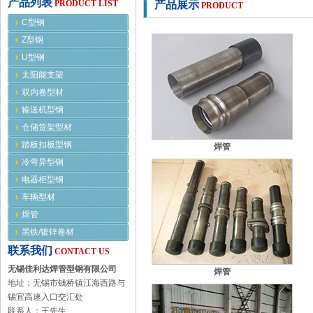
产品列表
PRODUCT LIST
产品展示
PRODUCT
C型钢
Z型钢
U型钢
太阳能支架
双内卷型材
输送机型钢
仓储货架型材
踏板扣板型钢
焊管
冷弯异型钢
电器柜型钢
车辆型材
焊管
黑铁/镀锌卷材
联系我们
CONTACT US
无锡佳利达焊管型钢有限公司
焊管
地址：无锡市钱桥镇江海西路与
锡宜高速入口交汇处
联系人：王先生