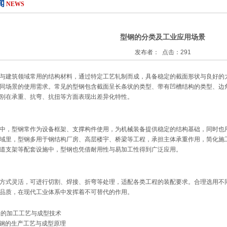
闻
NEWS
型钢的分类及工业应用场景
发布者： 点击：291
与建筑领域常用的结构材料，通过特定工艺轧制而成，具备稳定的截面形状与良好的
同场景的使用需求。常见的型钢包含截面呈长条状的类型、带有凹槽结构的类型、边
别在承重、抗弯、抗扭等方面表现出差异化特性。
中，型钢常作为设备框架、支撑构件使用，为机械装备提供稳定的结构基础，同时也
域里，型钢多用于钢结构厂房、高层楼宇、桥梁等工程，承担主体承重作用，简化施
道支架等配套设施中，型钢也凭借耐用性与易加工性得到广泛应用。
方式灵活，可进行切割、焊接、折弯等处理，适配各类工程的装配要求。合理选用不
品质，在现代工业体系中发挥着不可替代的作用。
钢的加工工艺与成型技术
钢的生产工艺与成型原理