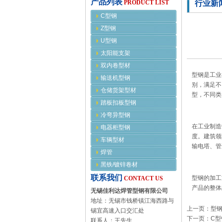
产品列表
PRODUCT LIST
行业新
C型钢
Z型钢
U型钢
太阳能支架
双内卷型材
型钢是工业
输送机型钢
别，满足不
仓储货架型材
型，不同类
踏板扣板型钢
冷弯异型钢
在工业制造
电器柜型钢
度。建筑领
车辆型材
输电塔、管
焊管
黑铁/镀锌卷材
联系我们
型钢的加工
CONTACT US
产品的整体
无锡佳利达焊管型钢有限公司
地址：无锡市钱桥镇江海西路与
上一页：型
锡宜高速入口交汇处
下一页：C型
联系人：王先生