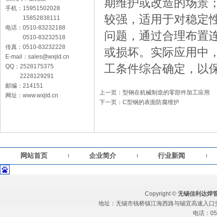
期维护或改造的场景
手机：15951502028
较强，适用于对稳定
15852838111
电话：0510-83232188
问题，通过合理布置
0510-83232518
传真：0510-83232228
或损坏。实际应用中
E-mail：sales@wxjld.cn
工条件综合确定，以
QQ：2528175375
2228129291
邮编：214151
上一页：型钢在机械制造的零部件加工应用
网址：www.wxjld.cn
下一页：C型钢的表面防腐维护
网站首页
企业简介
行业新闻
Copyright ©
无锡佳利达焊
地址：无锡市钱桥镇江海西路与锡宜高速入口交汇处 
电话：051