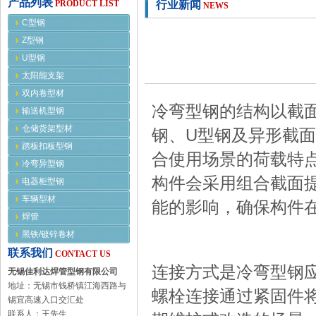
产品列表
PRODUCT LIST
行业新闻
NEWS
C型钢
Z型钢
U型钢
太阳能支架
双内卷型材
冷弯型钢的结构以截
输送机型钢
仓储货架型材
钢、U型钢及异形截
踏板扣板型钢
合使用场景的荷载特
冷弯异型钢
构件会采用组合截面
电器柜型钢
车辆型材
能的影响，确保构件
焊管
黑铁/镀锌卷材
联系我们
CONTACT US
连接方式是冷弯型钢
无锡佳利达焊管型钢有限公司
地址：无锡市钱桥镇江海西路与
螺栓连接通过紧固件
锡宜高速入口交汇处
联系人：王先生