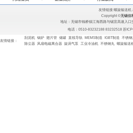
友情链接:
螺旋输送机
Copyright ©
无锡佳
地址：无锡市钱桥镇江海西路与锡宜高速入口交汇处 
电话：0510-83232188 83232518
苏ICP
刮泥机
锅炉
翅片管
储罐
直线导轨
MEMS制造
IGBT制造
不锈钢
友情链接：
除尘器
风扇电磁离合器
旋涡气泵
工业冷油机
不锈钢丸
螺旋输送