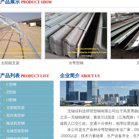
产品展示
PRODUCT SHOW
太阳能支架
冷弯型钢
Z
产品列表
企业简介
PRODUCT LIST
ABOUT US
C型钢
Z型钢
U型钢
太阳能支架
无锡佳利达焊管型钢有限公司位于风景秀丽
双内卷型材
之滨—无锡钱桥镇，紧依312国道（江海西路）
输送机型钢
速西入口交汇处。交通十分便利，地理位置优越
本公司是生产各种冷弯型钢的专业厂家，ISO9
仓储货架型材
-2000认证，技术力量雄厚，生产设备齐全，生
踏板扣板型钢