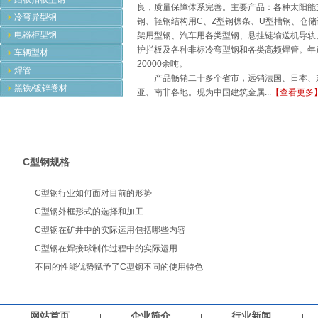
良，质量保障体系完善。主要产品：各种太阳能
冷弯异型钢
钢、轻钢结构用C、Z型钢檩条、U型槽钢、仓储
电器柜型钢
架用型钢、汽车用各类型钢、悬挂链输送机导轨
护拦板及各种非标冷弯型钢和各类高频焊管。年
车辆型材
20000余吨。
焊管
产品畅销二十多个省市，远销法国、日本、
黑铁/镀锌卷材
亚、南非各地。现为中国建筑金属...
【查看更多
C型钢规格
C型钢行业如何面对目前的形势
C型钢外框形式的选择和加工
C型钢在矿井中的实际运用包括哪些内容
C型钢在焊接球制作过程中的实际运用
不同的性能优势赋予了C型钢不同的使用特色
网站首页
企业简介
行业新闻