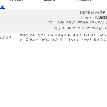
友情链接:
螺旋输送机
Copyright ©
无锡佳
地址：无锡市钱桥镇江海西路与锡宜高速入口交汇处 
电话：0510-83232188 83232518
苏ICP
刮泥机
锅炉
翅片管
储罐
直线导轨
MEMS制造
IGBT制造
不锈钢
友情链接：
除尘器
风扇电磁离合器
旋涡气泵
工业冷油机
不锈钢丸
螺旋输送