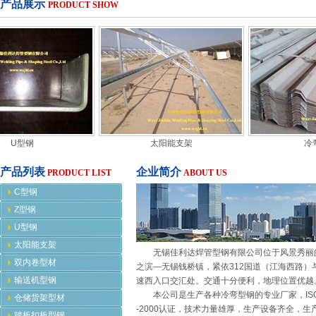
产品展示
PRODUCT SHOW
U型钢
太阳能支架
冷弯
产品列表
企业简介
PRODUCT LIST
ABOUT US
C型钢
Z型钢
U型钢
太阳能支架
无锡佳利达焊管型钢有限公司位于风景秀丽
双内卷型材
之滨—无锡钱桥镇，紧依312国道（江海西路）
输送机型钢
速西入口交汇处。交通十分便利，地理位置优越
本公司是生产各种冷弯型钢的专业厂家，ISO9
仓储货架型材
-2000认证，技术力量雄厚，生产设备齐全，生
踏板扣板型钢