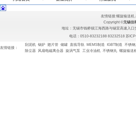
友情链接:
螺旋输送机
Copyright ©
无锡佳
地址：无锡市钱桥镇江海西路与锡宜高速入口交汇处 
电话：0510-83232188 83232518
苏ICP
刮泥机
锅炉
翅片管
储罐
直线导轨
MEMS制造
IGBT制造
不锈钢
友情链接：
除尘器
风扇电磁离合器
旋涡气泵
工业冷油机
不锈钢丸
螺旋输送