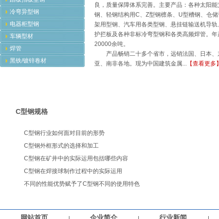
良，质量保障体系完善。主要产品：各种太阳能
冷弯异型钢
钢、轻钢结构用C、Z型钢檩条、U型槽钢、仓储
电器柜型钢
架用型钢、汽车用各类型钢、悬挂链输送机导轨
护拦板及各种非标冷弯型钢和各类高频焊管。年
车辆型材
20000余吨。
焊管
产品畅销二十多个省市，远销法国、日本、
黑铁/镀锌卷材
亚、南非各地。现为中国建筑金属...
【查看更多
C型钢规格
C型钢行业如何面对目前的形势
C型钢外框形式的选择和加工
C型钢在矿井中的实际运用包括哪些内容
C型钢在焊接球制作过程中的实际运用
不同的性能优势赋予了C型钢不同的使用特色
网站首页
企业简介
行业新闻