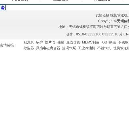
友情链接:
螺旋输送机
Copyright ©
无锡佳
地址：无锡市钱桥镇江海西路与锡宜高速入口交汇处 
电话：0510-83232188 83232518
苏ICP
刮泥机
锅炉
翅片管
储罐
直线导轨
MEMS制造
IGBT制造
不锈钢
友情链接：
除尘器
风扇电磁离合器
旋涡气泵
工业冷油机
不锈钢丸
螺旋输送