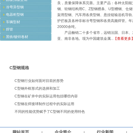
良，质量保障体系完善。主要产品：各种太阳能
冷弯异型钢
钢、轻钢结构用C、Z型钢檩条、U型槽钢、仓储
电器柜型钢
架用型钢、汽车用各类型钢、悬挂链输送机导轨
护拦板及各种非标冷弯型钢和各类高频焊管。年
车辆型材
20000余吨。
焊管
产品畅销二十多个省市，远销法国、日本、
黑铁/镀锌卷材
亚、南非各地。现为中国建筑金属...
【查看更多
C型钢规格
C型钢行业如何面对目前的形势
C型钢外框形式的选择和加工
C型钢在矿井中的实际运用包括哪些内容
C型钢在焊接球制作过程中的实际运用
不同的性能优势赋予了C型钢不同的使用特色
网站首页
企业简介
行业新闻