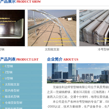
产品展示
PRODUCT SHOW
钢
太阳能支架
冷弯型钢
产品列表
企业简介
PRODUCT LIST
ABOUT US
C型钢
Z型钢
U型钢
太阳能支架
无锡佳利达焊管型钢有限公司位于风景秀丽
双内卷型材
之滨—无锡钱桥镇，紧依312国道（江海西路）
输送机型钢
速西入口交汇处。交通十分便利，地理位置优越
本公司是生产各种冷弯型钢的专业厂家，ISO9
仓储货架型材
-2000认证，技术力量雄厚，生产设备齐全，生
踏板扣板型钢